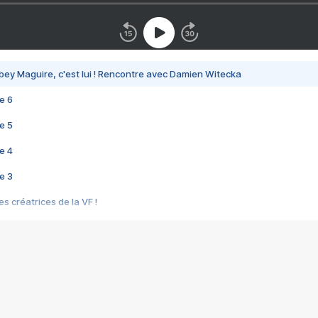
bey Maguire, c'est lui ! Rencontre avec Damien Witecka
e 6
e 5
e 4
e 3
s créatrices de la VF !
e 2
e 1
e Mektoub My Love arrive enfin ! Rencontre avec Shaïn Boumedine et Sal
i : après Toni en famille