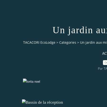
Un jardin au
TACACORI EcoLodge
>
Categories
>
Un jardin aux mi
AC
0
Par T
Noël approch