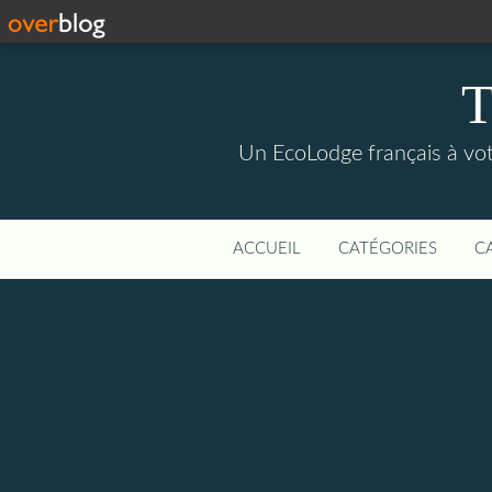
Un EcoLodge français à votr
ACCUEIL
CATÉGORIES
C