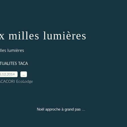
x milles lumières
lles lumières
TUALITES TACA
6.12.2014
…
ACACORI EcoLodge
e à grand pas ...