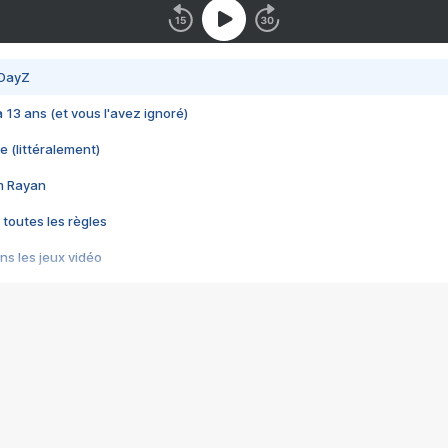
 DayZ
 a 13 ans (et vous l'avez ignoré)
e (littéralement)
im Rayan
 toutes les règles
s les jeux vidéo
us choquant de Rockstar ? - Le scandale BULLY
e plus moche de Steam
du RÊVE tourne au CAUCHEMAR
pendant 8 heures
it… à tort