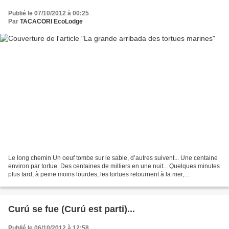
Publié le 07/10/2012 à 00:25
Par
TACACORI EcoLodge
Le long chemin Un oeuf tombe sur le sable, d’autres suivent... Une centaine
environ par tortue. Des centaines de milliers en une nuit... Quelques minutes
plus tard, à peine moins lourdes, les tortues retournent à la mer,
abandonnant leur progéniture aux...
Curú se fue (Curú est parti)...
Publié le 06/10/2012 à 12:58