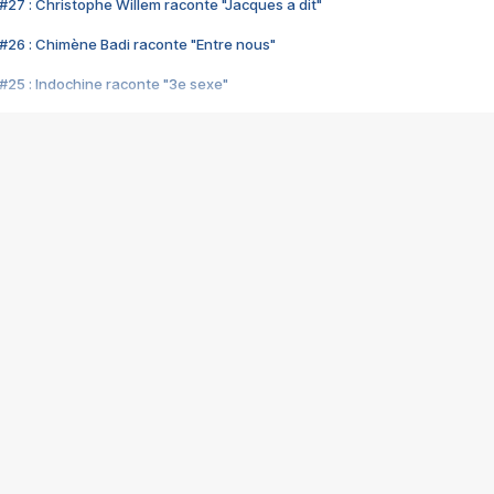
#27 : Christophe Willem raconte "Jacques a dit"
#26 : Chimène Badi raconte "Entre nous"
#25 : Indochine raconte "3e sexe"
#24 : Zaho raconte "C'est chelou"
#23 : Patrick Bruel raconte "Au café des délices"
#22 : Kyo raconte "Le chemin"
#21 : Nolwenn Leroy raconte "Cassé"
#20 : Patrick Hernandez raconte "Born to be alive"
#19 : Lorie raconte "Près de moi"
#18 : Michael Jones raconte "A nos actes manqués" (avec Jean-Jacque
#17 : Khaled raconte "Aïcha"
#16 : Corneille raconte "Parce qu'on vient de loin"
#15 : Indochine raconte "L'aventurier"